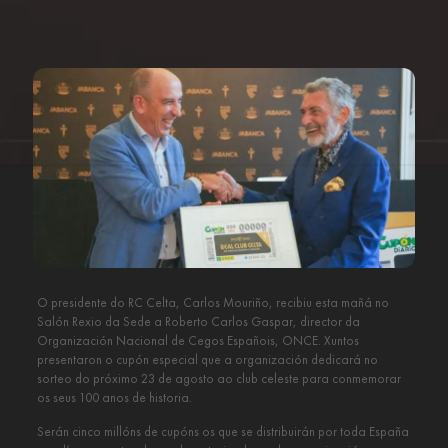
O presidente do RC Celta, Carlos Mouriño, recibiu esta mañá no
Salón Rexio da Sede a Roberto Carlos Gaspar, director da
Organización Nacional de Cegos Españois, ONCE. Xuntos
presentaron o cupón especial que a organización dedicará no
sorteo do próximo 23 de agosto ao club celeste para conmemorar
os seus 100 anos de historia.
Serán cinco millóns de cupóns os que se distribuirán por toda España