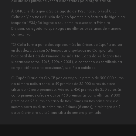
ese día nos puntos de venda autorizados pola organización.
A ONCE lembra que o 23 de agosto de 1923 naceu o Real Club
Celta de Vigo tras a fusión do Vigo Sporting e o Fortuna de Vigo e na
tempada 1935/36 logrou o seu primeiro ascenso a Primeira
División, categoría na que xogou no últimos once anos de maneira
consecutiva.
“O Celta forma parte dos equipos máis históricos de España ao ser
un dos dez clubs con 57 tempadas disputadas no Campionato
Nacional de Liga de Primeira División. Na Copa do Rei logrou tres
subcampeonatos (1948, 1994 e 2001), alcanzando as semifinais da
competición en oito ocasiones”, subliña a entidade.
O Cupón Diario da ONCE pon en xogo un premio de 500.000 euros
ao número máis a serie, e 49 premios de 35.000 euros ás cinco
cifras do número premiado. Ademais: 450 premios de 250 euros ás
catro primeiras cifras e outros 450 premios ás catro últimas; 9.000
premios de 25 euros no caso de tres últimas ou tres primeiras; e o
mesmo para as dúas primeiras e últimas (6 euros), e reintegro de 2
euros á primeira ou a última cifra do número premiado.