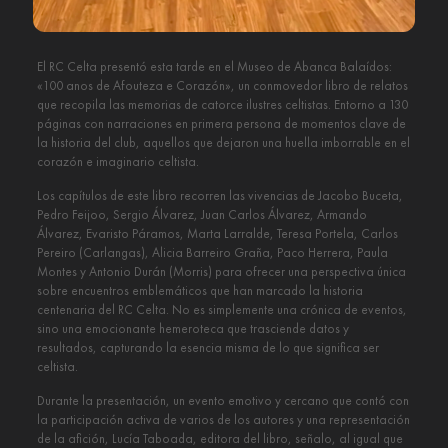
El RC Celta presentó esta tarde en el Museo de Abanca Balaídos:
«100 anos de Afouteza e Corazón», un conmovedor libro de relatos
que recopila las memorias de catorce ilustres celtistas. Entorno a 130
páginas con narraciones en primera persona de momentos clave de
la historia del club, aquellos que dejaron una huella imborrable en el
corazón e imaginario celtista.
Los capítulos de este libro recorren las vivencias de Jacobo Buceta,
Pedro Feijoo, Sergio Álvarez, Juan Carlos Álvarez, Armando
Álvarez, Evaristo Páramos, Marta Larralde, Teresa Portela, Carlos
Pereiro (Carlangas), Alicia Barreiro Graña, Paco Herrera, Paula
Montes y Antonio Durán (Morris) para ofrecer una perspectiva única
sobre encuentros emblemáticos que han marcado la historia
centenaria del RC Celta. No es simplemente una crónica de eventos,
sino una emocionante hemeroteca que trasciende datos y
resultados, capturando la esencia misma de lo que significa ser
celtista.
Durante la presentación, un evento emotivo y cercano que contó con
la participación activa de varios de los autores y una representación
de la afición, Lucía Taboada, editora del libro, señalo, al igual que