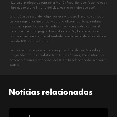
hizo en el prólogo de esta obra Marián Mouriño, que: “esto no es un
libro que relata la historia del club, es mucho mejor que eso”.
Estas páginas esconden algo más que una obra literaria, son todo
un homenaje al celtismo, por y para la afición, por lo que estará
disponible para todos en bibliotecas públicas y colegios, con el
deseo de que cada página transmita el cariño, la afouteza y el
corazón que caracterizan el verdadero sentimiento de este club con
más de 100 años de historia.
En el evento participaron los consejeros del club Jose Amoedo y
Sergio Álvarez, los peridistas Juan Carlos Álvarez, Paula Montes y
Armando Álvarez y abonados del RC Celta seleccionados mediante
sorteo.
Noticias relacionadas