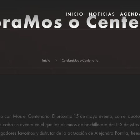
braMos o Cente
INICIO
NOTICIAS
AGEND
Inicio
CelebraMos o Centenario
o con Mos el Centenario. El próximo 15 de mayo evento, con el apoto
a cabo un evento en el que los alumnos de bachillerato del IES de Mos
gadores favoritos y disfrutar de la actuación de Alejandro Portilla, frees