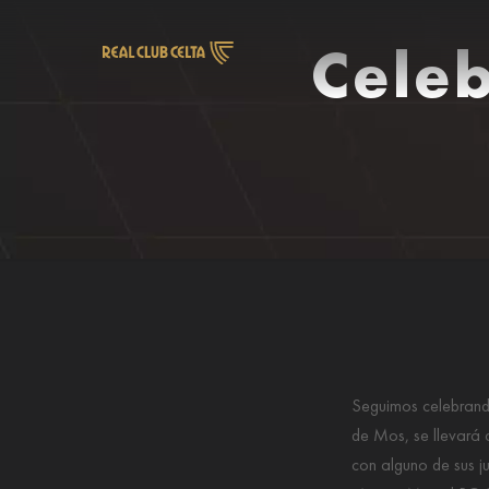
Cele
Seguimos celebrand
de Mos, se llevará 
con alguno de sus ju