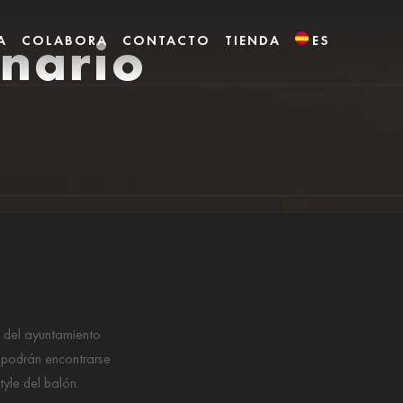
nario
A
COLABORA
CONTACTO
TIENDA
ES
 del ayuntamiento
 podrán encontrarse
tyle del balón.